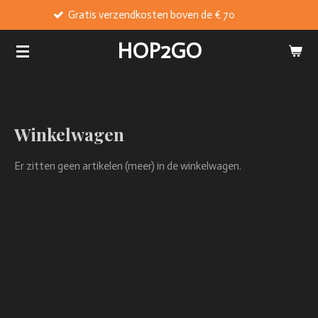
Gratis verzendkosten boven de € 70
Ga
direct
HOP2GO
naar
de
hoofdinhoud
Winkelwagen
Er zitten geen artikelen (meer) in de winkelwagen.