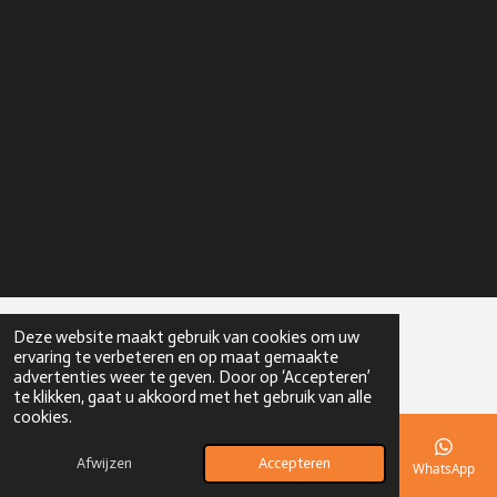
Deze website maakt gebruik van cookies om uw
© 2023 - 2026 Hop2GO
ervaring te verbeteren en op maat gemaakte
advertenties weer te geven. Door op ‘Accepteren’
te klikken, gaat u akkoord met het gebruik van alle
cookies.
Afwijzen
Accepteren
E-mailadres
Telefoonnummer
Kaart
Instagram
WhatsApp