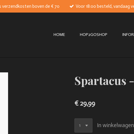
s verzendkosten boven de € 70
Voor 18:00 besteld, vandaag 
HOME
HOP2GOSHOP
INFOR
Spartacus -
€ 29,99
In winkelwage