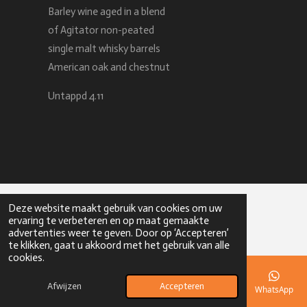
Barley wine aged in a blend
of Agitator non-peated
single malt whisky barrels
American oak and chestnut
Untappd 4.11
Deze website maakt gebruik van cookies om uw
© 2023 - 2026 Hop2GO
ervaring te verbeteren en op maat gemaakte
advertenties weer te geven. Door op ‘Accepteren’
te klikken, gaat u akkoord met het gebruik van alle
cookies.
Afwijzen
Accepteren
E-mailadres
Telefoonnummer
Kaart
Instagram
WhatsApp