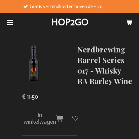
Gratis verzendkosten boven de € 70
Ga
direct
HOP2GO
naar
de
hoofdinhoud
Nerdbrewing
Barrel Series
017 - Whisky
BA Barley Wine
€ 11,50
In
winkelwagen