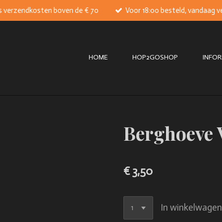
s verzendkosten boven de € 70
Voor 18:00 besteld, vandaag 
HOME
HOP2GOSHOP
INFOR
Berghoeve 
€ 3,50
In winkelwage