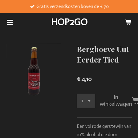
Gratis verzendkosten boven de € 70
Ga
direct
HOP2GO
naar
de
hoofdinhoud
Berghoeve Uut
Eerder Tied
€ 4,10
In
winkelwagen
Een vol rode gerstewijn van
10% alcohol die door