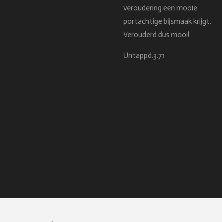
veroudering een mooie
portachtige bijsmaak krijgt.
Verouderd dus mooi!
Untappd.3.71