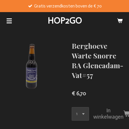
Gratis verzendkosten boven de € 70
Ga
direct
HOP2GO
naar
de
hoofdinhoud
Berghoeve
Warte Snorre
BA Glencadam-
Vat#57
€ 6,70
In
winkelwagen